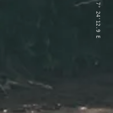
7°
24'12.9
E