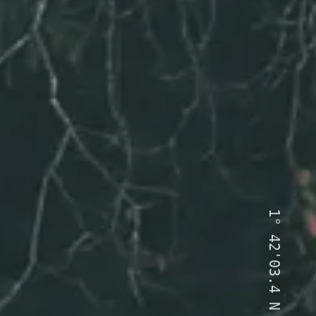
1°
42'03.4
N