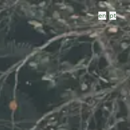
en
|
pt