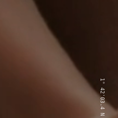
1°
42'03.4
N