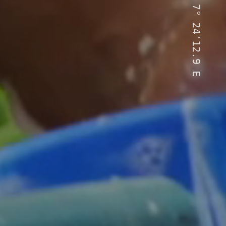
7°
24'12.9
E