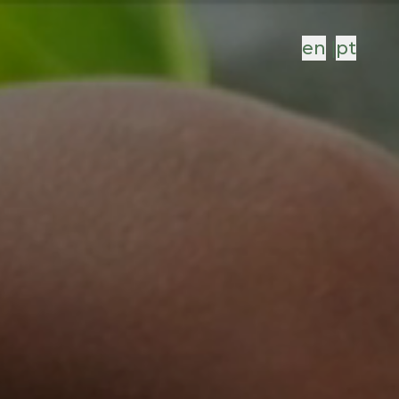
en
|
pt